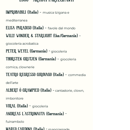
IMPROBABILI (Italia) -
musica tzigana e
mediterranea
ELISA PARADISO (Italia) -
favole dal mondo
WILLY WONDER & STARLIGHT (Usa/Germania) -
giocoleria acrobatica
PETER WEYEL (Germania) –
giocoleria
THORSTEN GRUTJEN (Germania) -
giocoleria
comica, clownerie
TEATRO REGRESSO GIROVAGO (Italia) -
commedia
dell’arte
ALBERT Ò GRAMPIED (Italia) -
cantastorie, clown,
imbonitore
VIRAL (Italia) –
giocoleria
ANDREAS L’ASTRONAUTA (Germania) –
fuinambolo
MARCO CARDONA (Italia) –
mangiaspade