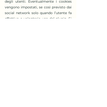
degli utenti. Eventualmente i cookies
vengono impostati, se così previsto dai
social network solo quando l’utente fa
effettivo e volontario uso del plugin. Si
tenga presente che se l’utente naviga
essendo loggato nel social network
allora ha già acconsentito all’uso dei
cookies veicolati tramite questo sito al
momento dell’iscrizione al social
network.
2. La raccolta e l’uso delle informazioni
ottenute a mezzo del plugin sono
regolati dalle rispettive informative
privacy dei social network, alle quali si
prega di fare riferimento:
– Facebook
https://www.facebook.com/help/cookies
– Twitter
https://support.twitter.com/articles/2017