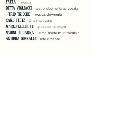
FAELA –
musica
DITTA VIGLIACCI
- teatro, clowneria, acrobazia
TRIO TRIOCHE
- musica, clowneria
KARL STETZ
- One man band
MARCO CECCHETTI
- giocoloeria, teatro
NADINE 'O GARRA
- circo, teatro multimediale
ANTONIA GONZALES
- arte circense
Ibla Buskers©
2022 - Tutti i diritti riservati